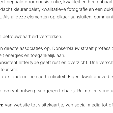
el bepaald door consistentie, kwaliteit en herkenbaar
acht kleurenpalet, kwalitatieve fotografie en een duide
 Als al deze elementen op elkaar aansluiten, commun
ie betrouwbaarheid versterken:
 directe associaties op. Donkerblauw straalt profession
t energiek en toegankelijk aan.
nsistent lettertype geeft rust en overzicht. Drie versch
teurisme.
to’s ondermijnen authenticiteit. Eigen, kwalitatieve b
 overvol ontwerp suggereert chaos. Ruimte en structu
n:
Van website tot visitekaartje, van social media tot of