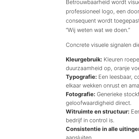
Betrouwbaarheid wordt visue
professioneel logo, een doord
consequent wordt toegepast.
“Wij weten wat we doen.”
Concrete visuele signalen d
Kleurgebruik:
Kleuren roepen
duurzaamheid op, oranje voel
Typografie:
Een leesbaar, co
elkaar wekken onrust en ama
Fotografie:
Generieke stockfo
geloofwaardigheid direct.
Witruimte en structuur:
Een
bedrijf in control is.
Consistentie in alle uitinge
aansluiten.