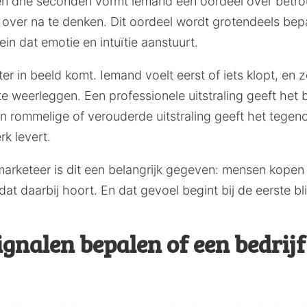
en drie seconden vormt iemand een oordeel over betro
 over na te denken. Dit oordeel wordt grotendeels bep
in dat emotie en intuïtie aanstuurt.
ter in beeld komt. Iemand voelt eerst of iets klopt, en
e weerleggen. Een professionele uitstraling geeft het br
en rommelige of verouderde uitstraling geeft het tegen
rk levert.
arketeer is dit een belangrijk gegeven: mensen kopen 
at daarbij hoort. En dat gevoel begint bij de eerste bli
ignalen bepalen of een bedri