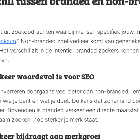
schil tussen branded en non-b
t uit zoekopdrachten waarbij mensen specifiek jouw m
erlicum
.” Non-branded zoekverkeer komt van generieke
” Het verschil zit in de intentie: branded zoekers kenne
ren.
eer waardevol is voor SEO
verteren doorgaans veel beter dan non-branded. Iem
an wie je bent en wat je doet. De kans dat zo iemand c
oter. Bovendien is branded verkeer een directe maatsta
am zoeken, hoe sterker je merk staat.
keer bijdraagt aan merkgroei