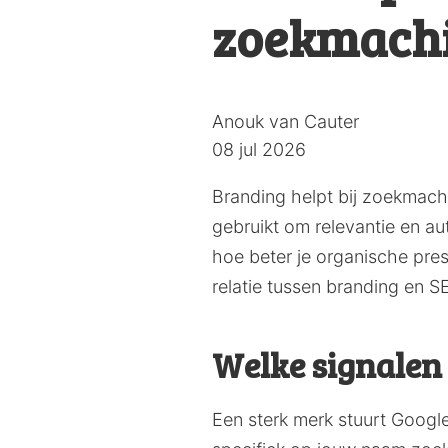
zoekmachi
Posted
Anouk van Cauter
by:
08 jul 2026
Branding helpt bij zoekmachi
gebruikt om relevantie en a
hoe beter je organische pre
relatie tussen branding en S
Welke signalen
Een sterk merk stuurt Googl