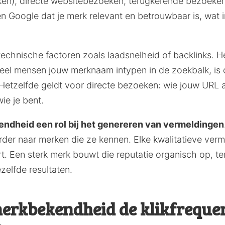
en), directe websitebezoeken, terugkerende bezoeker
n Google dat je merk relevant en betrouwbaar is, wat i
r technische factoren zoals laadsnelheid of backlinks. 
el mensen jouw merknaam intypen in de zoekbalk, is da
e. Hetzelfde geldt voor directe bezoeken: wie jouw URL a
ie je bent.
ndheid een rol bij het genereren van vermeldingen
rder naar merken die ze kennen. Elke kwalitatieve verm
rt. Een sterk merk bouwt die reputatie organisch op, te
zelfde resultaten.
erkbekendheid de klikfrequen