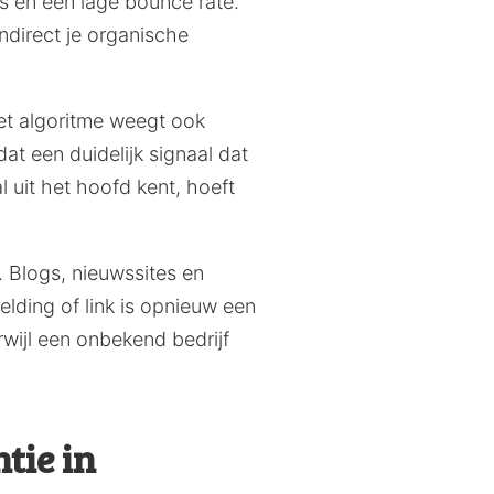
s en een lage bounce rate.
ndirect je organische
Het algoritme weegt ook
t een duidelijk signaal dat
l uit het hoofd kent, hoeft
. Blogs, nieuwssites en
elding of link is opnieuw een
rwijl een onbekend bedrijf
tie in