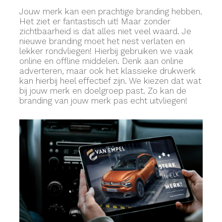
Jouw merk kan een prachtige branding hebben.
Het ziet er fantastisch uit! Maar zonder
zichtbaarheid is dat alles niet veel waard. Je
nieuwe branding moet het nest verlaten en
lekker rondvliegen! Hierbij gebruiken we vaak
online en offline middelen. Denk aan online
adverteren, maar ook het klassieke drukwerk
kan hierbij heel effectief zijn. We kiezen dat wat
bij jouw merk en doelgroep past. Zo kan de
branding van jouw merk pas echt uitvliegen!