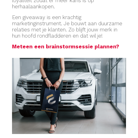
loyaliteit zodat er meer kans is op
herhaalaankopen.
Een giveaway is een krachtig
marketinginstrument. Je bouwt aan duurzame
relaties met je klanten. Zo blijft jouw merk in
hun hoofd rondfladderen en dat wil je!
Meteen een brainstormsessie plannen?