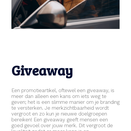
Giveaway
Een promotieartikel, oftewel een giveaway, is
meer dan alleen een kans om iets weg te
geven; het is een slimme manier om je branding
te versterken. Je merkzichtbaarheid wordt
vergroot en zo kun je nieuwe doelgroepen
bereiken! Een giveaway geeft mensen een
goed gevoel over jouw merk. Dit vergroot de