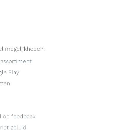
el mogelijkheden:
 assortiment
gle Play
sten
d op feedback
met geluid