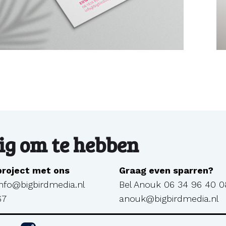
g om te hebben
 project met ons
Graag even sparren?
info@bigbirdmedia.nl
Bel Anouk
06 34 96 40 0
67
anouk@bigbirdmedia.nl