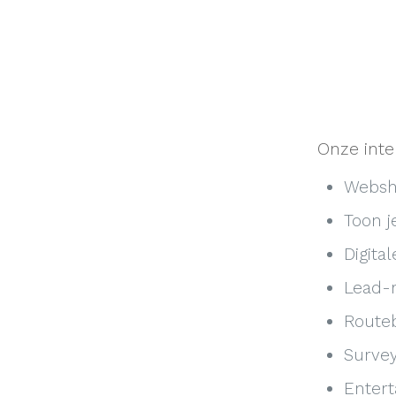
Onze inte
Websho
Toon j
Digita
Lead-r
Routeb
Survey
Entert