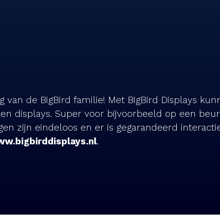
ng van de BigBird familie! Met BigBird Displays ku
en displays. Super voor bijvoorbeeld op een beurs o
gen zijn eindeloos en er is gegarandeerd interact
w.bigbirddisplays.nl
.