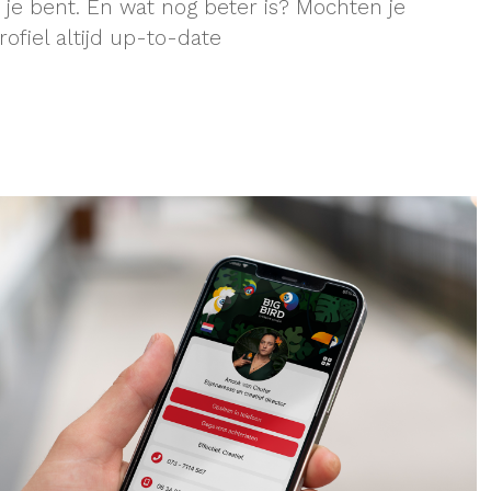
je bent. En wat nog beter is? Mochten je
ofiel altijd up-to-date