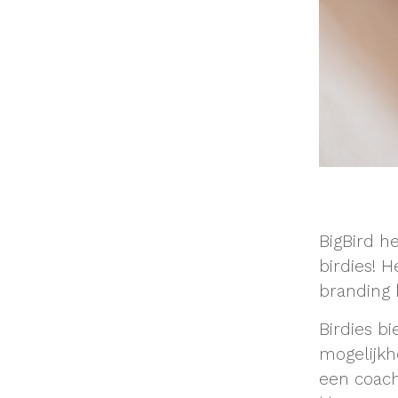
BigBird h
birdies! H
branding 
Birdies bi
mogelijkh
een coach