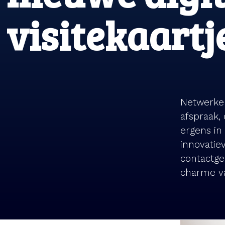
visitekaartj
Netwerken
afspraak,
ergens in
innovatie
contactge
charme va