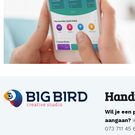
Handi
Wil je een
aangaan?
073 711 45 