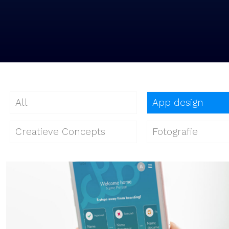
All
App design
Creatieve Concepts
Fotografie