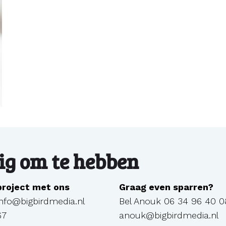
g om te hebben
 project met ons
Graag even sparren?
info@bigbirdmedia.nl
Bel Anouk
06 34 96 40 0
67
anouk@bigbirdmedia.nl